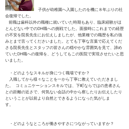
子供が幼稚園へ入園したのを機に８年ぶりの社
会復帰でした。
前職は歯科以外の職種に就いていた時期もあり、臨床経験がほ
とんどない中でのDH職への挑戦でした。面接時にこれまでの経歴
の不安を院長先生にお伝えしましたが、他業種での職歴を私の強
みとまで言ってくださいました。とても丁寧な言葉で応えてくだ
さる院長先生とスタッフの皆さんの穏やかな雰囲気を見て、諦め
ていたDH職への復帰を、どうしてもこの医院で実現させたいと思
いました。
・どのようなスキルが身につく職場ですか？
入職してから様々なことを一から丁寧に教えていただきまし
た。 コミュニケーションスキルでは、下町ならではの患者さん
との距離の近さで、何気ない会話の中から察したりお伝えしたり
ということが以前より自然とできるようになった気がしま
す。
・どのようなところが働きやすさにつながっていますか？